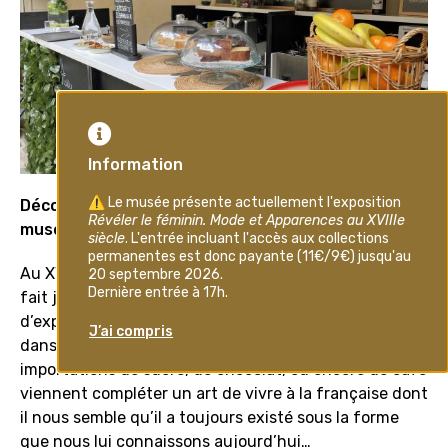
Découvrez le nouveau rendez-vous gourmand du
musée Cognacq-Jay !
Au XVIIIe siècle, un nouvel attrait pour l’exotisme se
fait jour ; les horizons lointains au cœur
d’explorations nouvelles permettent des découvertes
dans tous les domaines et notamment culinaires. Les
importations de sucre, de chocolat, ou encore de café
viennent compléter un art de vivre à la française dont
il nous semble qu’il a toujours existé sous la forme
que nous lui connaissons aujourd’hui…