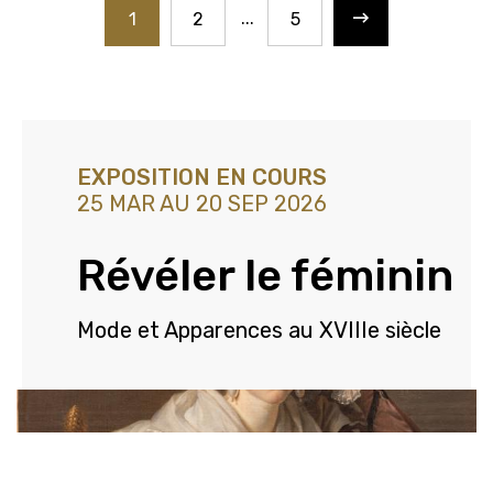
Suivant
Page
Page
Page
1
2
5
EXPOSITION EN COURS
25 MAR AU 20 SEP 2026
Révéler le féminin
Mode et Apparences au XVIIIe siècle