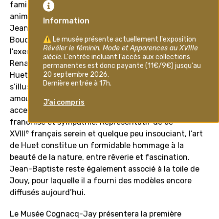
familial. Il reçoit ensuite l'enseignement du peintre
animalier Charles Dagomer et les entouragements de
Jean-Baptiste Leprince, un talentueux élève de
Boucher. Son œuvre sera également nourrie par
l’exemple de la peinture italienne et flamande de la
Renaissance ou du baroque. Riche de ces influences,
Huet développe un style naturaliste et gracieux. Il
s’illustre avec bonheur dans les pastorales narrant les
amours tendres des bergers, des paysages aux
accents poétiques et les sujets animaliers avec
franchise et sympathie. Représentatif de ce
e
XVIII
français serein et quelque peu insouciant, l’art
de Huet constitue un formidable hommage à la
beauté de la nature, entre rêverie et fascination.
Jean-Baptiste reste également associé à la toile de
Jouy, pour laquelle il a fourni des modèles encore
diffusés aujourd’hui.
Le Musée Cognacq-Jay présentera la première