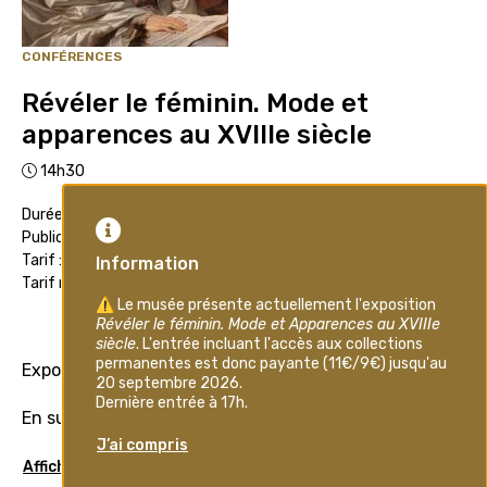
CONFÉRENCES
Révéler le féminin. Mode et
apparences au XVIIIe siècle
14h30
Durée : 1h30
Public : Adultes
Tarif : 7€
Tarif réduit : 5€
Événement passé
Exposition temporaire
En sus du billet d'entrée dans l'exposition
Afficher plus