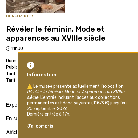
CONFÉRENCES
Révéler le féminin. Mode et
apparences au XVIIIe siècle
11h00
Durée : 1h30
Public : Adultes
Tarif : 7€
Tarif réduit : 5€
Événement passé
Exposition temporaire
En sus du billet d'entrée dans l'exposition
Afficher plus