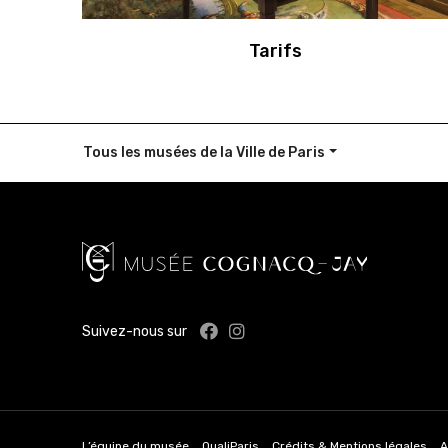
Tarifs
Tous les musées
de la Ville de Paris
Facebook : Musée Cognac
Instagram : Musée Co
Suivez-nous sur
L’équipe du musée
QualiParis
Crédits & Mentions légales
A