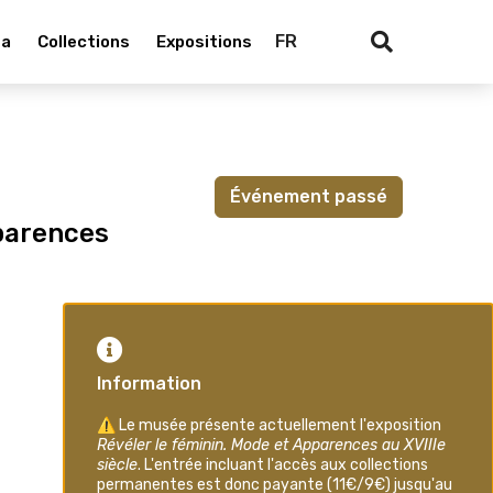
FR
da
Collections
Expositions
Recherch
Événement passé
pparences