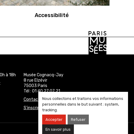
Accessibilité
0h à 18h
Musée Cognacq-Jay
8 rue Elzévir
x
75003 Paris
Tél : 01 40 27 07 21
Nous collectons et traitons vos informations
Contact
personnelles dans le but suivant :
system,
S’inscrire à la newsletter
tracking
.
Accepter
Refuser
En savoir plus