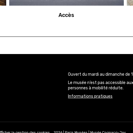
Accès
Ouvert du mardi au dimanche de 1
Le musée n’est pas accessible au
personnes à mobilité réduite.
Informations pratiques
q-Jay
gnacq-Jay
fficher la gestion des cookies
2026 | Paris Musées | Musée Cognacq-Jay