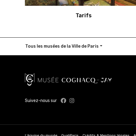
Tarifs
Tous les musées
de la Ville de Paris
Facebook : Musée Cognac
Instagram : Musée Co
Suivez-nous sur
L’équipe du musée
QualiParis
Crédits & Mentions légales
A