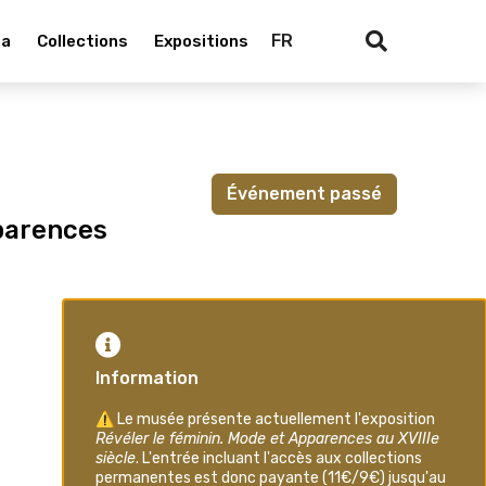
FR
da
Collections
Expositions
Recherch
Événement passé
pparences