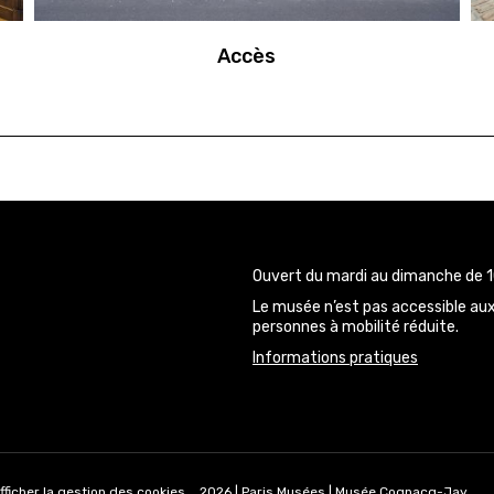
Accès
Ouvert du mardi au dimanche de 1
Le musée n’est pas accessible au
personnes à mobilité réduite.
Informations pratiques
q-Jay
gnacq-Jay
fficher la gestion des cookies
2026 | Paris Musées | Musée Cognacq-Jay