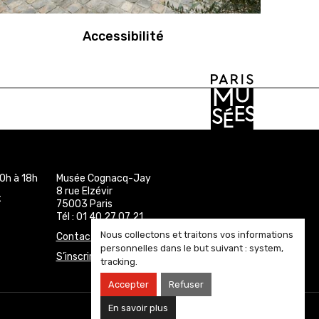
Accessibilité
0h à 18h
Musée Cognacq-Jay
8 rue Elzévir
x
75003 Paris
Tél : 01 40 27 07 21
Nous collectons et traitons vos informations
Contact
personnelles dans le but suivant :
system,
S’inscrire à la newsletter
tracking
.
Accepter
Refuser
En savoir plus