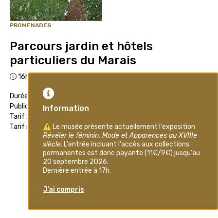
PROMENADES
Parcours jardin et hôtels
particuliers du Marais
16h00
Durée : 1h30
Public : Adultes
Tarif : 10€
Tarif réduit : 8€
Inscription
VOUS POURRIEZ ÉGALEMENT
ÊTRE
INTÉRESSÉ PAR