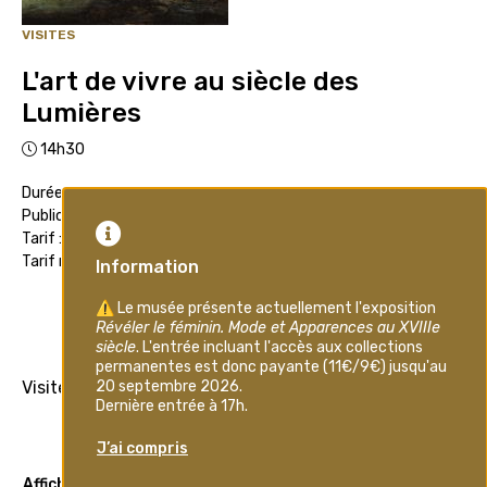
VISITES
L'art de vivre au siècle des
Lumières
14h30
Durée : 1h30
Public : Adultes
Tarif : 7€
Tarif réduit : 5€
Inscription
Visite générale des collections.
Afficher plus